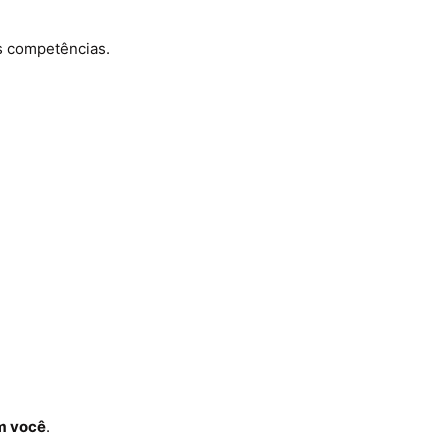
s competências.
m você
.