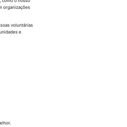
o, como o nosso
em organizações
soas voluntárias
tunidades e
elhor.