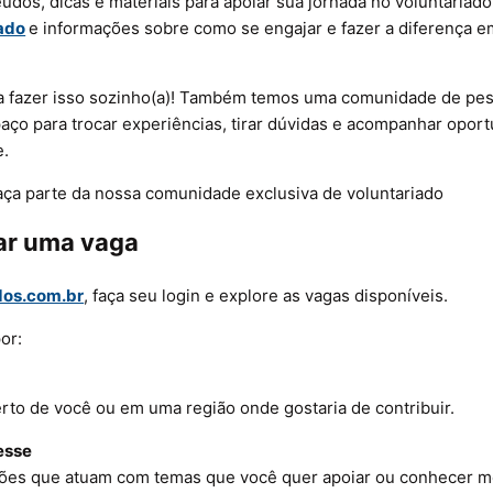
údos, dicas e materiais para apoiar sua jornada no voluntariad
iado
e informações sobre como se engajar e fazer a diferença 
a fazer isso sozinho(a)! Também temos uma comunidade de pes
aço para trocar experiências, tirar dúvidas e acompanhar opor
e.
aça parte da nossa comunidade exclusiva de voluntariado
r uma vaga
os.com.br
, faça seu login e explore as vagas disponíveis.
or:
rto de você ou em uma região onde gostaria de contribuir.
esse
ões que atuam com temas que você quer apoiar ou conhecer m