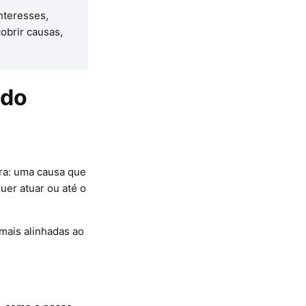
nteresses,
cobrir causas,
ado
ura: uma causa que
uer atuar ou até o
 mais alinhadas ao