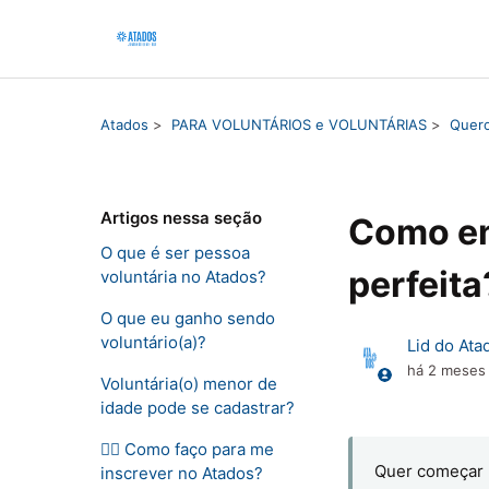
Atados
PARA VOLUNTÁRIOS e VOLUNTÁRIAS
Quero
Artigos nessa seção
Como en
O que é ser pessoa
perfeita
voluntária no Atados?
O que eu ganho sendo
voluntário(a)?
Lid do Ata
há 2 meses
Voluntária(o) menor de
idade pode se cadastrar?
🙋‍♀️ Como faço para me
Quer começar 
inscrever no Atados?