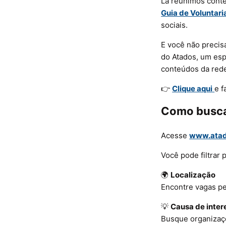
Lá reunimos conte
Guia de Voluntar
sociais.
E você não precis
do Atados, um esp
conteúdos da red
👉
Clique aqui
e f
Como busca
Acesse
www.atad
Você pode filtrar p
🌍
Localização
Encontre vagas pe
💡
Causa de inter
Busque organizaç