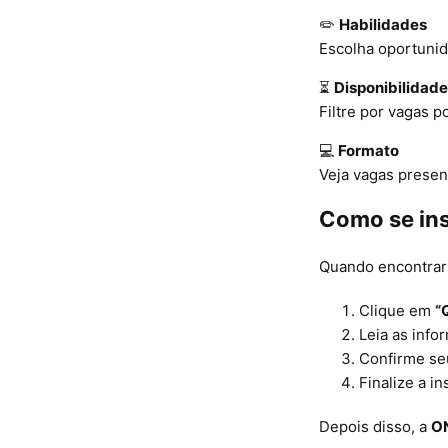
✏️
Habilidades
Escolha oportunid
⏳
Disponibilidad
Filtre por vagas p
💻
Formato
Veja vagas presenc
Como se in
Quando encontrar 
Clique em
“
Leia as inf
Confirme se
Finalize a in
Depois disso, a
ON